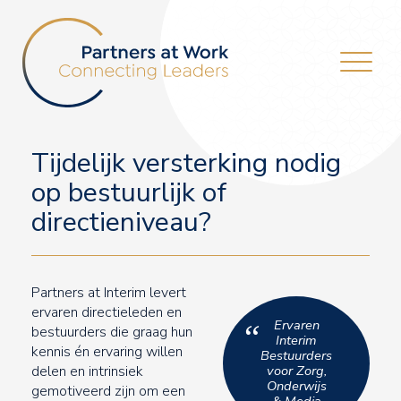
Tijdelijk versterking nodig
op bestuurlijk of
directieniveau?
Partners at Interim levert
ervaren directieleden en
Ervaren
“
bestuurders die graag hun
Interim
kennis én ervaring willen
Bestuurders
delen en intrinsiek
voor Zorg,
Onderwijs
gemotiveerd zijn om een
& Media