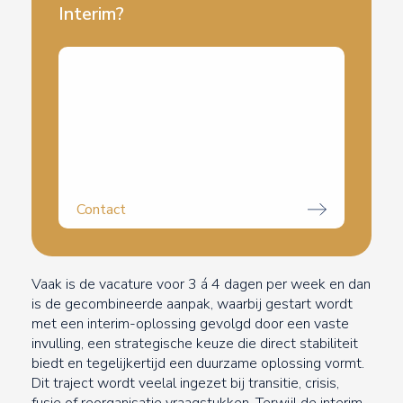
Interim?
Exclusieve pool van ervaren bestuurders en
directeuren
Binnen 48 uur kandidaten
Duidelijk traject, vaste fee vooraf
Bewezen trackrecord
Contact
Vaak is de vacature voor 3 á 4 dagen per week en dan
is de gecombineerde aanpak, waarbij gestart wordt
met een interim-oplossing gevolgd door een vaste
invulling, een strategische keuze die direct stabiliteit
biedt en tegelijkertijd een duurzame oplossing vormt.
Dit traject wordt veelal ingezet bij transitie, crisis,