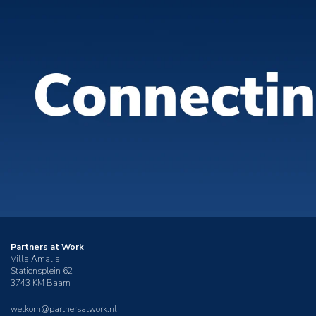
Partners at Work
Villa Amalia
Stationsplein 62
3743 KM Baarn
welkom@partnersatwork.nl