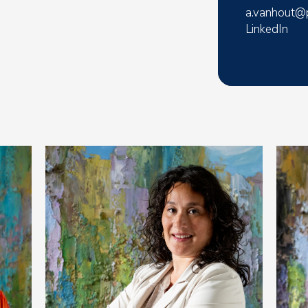
a.vanhout@p
LinkedIn