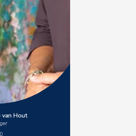
e van Hout
ger
0