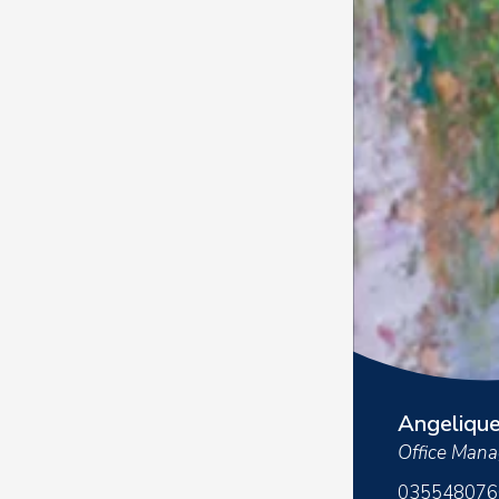
Angeliqu
Office Mana
035548076