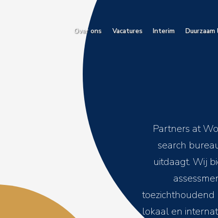
Over ons
Vacatures
Interim
Duurzaam 
Partners at Wo
search bureau
uitdaagt. Wij 
assessment
toezichthoudend n
lokaal en internat