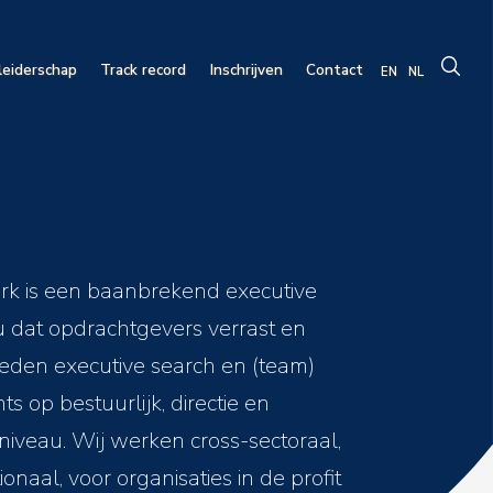
leiderschap
Track record
Inschrijven
Contact
EN
NL
rk is een baanbrekend executive
 dat opdrachtgevers verrast en
bieden executive search en (team)
s op bestuurlijk, directie en
iveau. Wij werken cross-sectoraal,
ionaal, voor organisaties in de profit