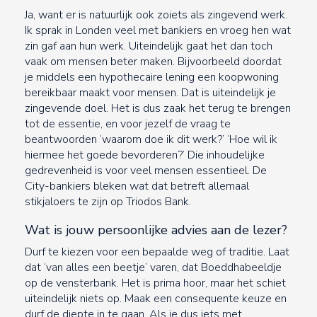
Ja, want er is natuurlijk ook zoiets als zingevend werk.
Ik sprak in Londen veel met bankiers en vroeg hen wat
zin gaf aan hun werk. Uiteindelijk gaat het dan toch
vaak om mensen beter maken. Bijvoorbeeld doordat
je middels een hypothecaire lening een koopwoning
bereikbaar maakt voor mensen. Dat is uiteindelijk je
zingevende doel. Het is dus zaak het terug te brengen
tot de essentie, en voor jezelf de vraag te
beantwoorden ‘waarom doe ik dit werk?’ ‘Hoe wil ik
hiermee het goede bevorderen?’ Die inhoudelijke
gedrevenheid is voor veel mensen essentieel. De
City-bankiers bleken wat dat betreft allemaal
stikjaloers te zijn op Triodos Bank.
Wat is jouw persoonlijke advies aan de lezer?
Durf te kiezen voor een bepaalde weg of traditie. Laat
dat ‘van alles een beetje’ varen, dat Boeddhabeeldje
op de vensterbank. Het is prima hoor, maar het schiet
uiteindelijk niets op. Maak een consequente keuze en
durf de diepte in te gaan. Als je dus iets met