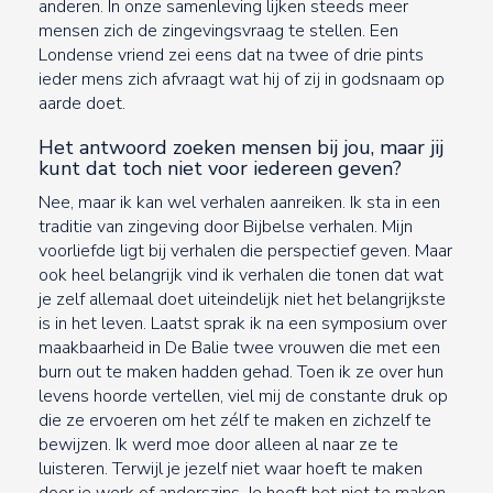
anderen. In onze samenleving lijken steeds meer
mensen zich de zingevingsvraag te stellen. Een
Londense vriend zei eens dat na twee of drie pints
ieder mens zich afvraagt wat hij of zij in godsnaam op
aarde doet.
Het antwoord zoeken mensen bij jou, maar jij
kunt dat toch niet voor iedereen geven?
Nee, maar ik kan wel verhalen aanreiken. Ik sta in een
traditie van zingeving door Bijbelse verhalen. Mijn
voorliefde ligt bij verhalen die perspectief geven. Maar
ook heel belangrijk vind ik verhalen die tonen dat wat
je zelf allemaal doet uiteindelijk niet het belangrijkste
is in het leven. Laatst sprak ik na een symposium over
maakbaarheid in De Balie twee vrouwen die met een
burn out te maken hadden gehad. Toen ik ze over hun
levens hoorde vertellen, viel mij de constante druk op
die ze ervoeren om het zélf te maken en zichzelf te
bewijzen. Ik werd moe door alleen al naar ze te
luisteren. Terwijl je jezelf niet waar hoeft te maken
door je werk of anderszins. Je hoeft het niet te maken,