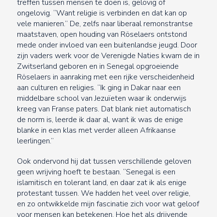
treffen tussen mensen te doen is, gelovig of
ongelovig. “Want religie is verbinden en dat kan op
vele manieren.” De, zelfs naar liberaal remonstrantse
maatstaven, open houding van Röselaers ontstond
mede onder invloed van een buitenlandse jeugd. Door
zijn vaders werk voor de Verenigde Naties kwam de in
Zwitserland geboren en in Senegal opgroeiende
Röselaers in aanraking met een rijke verscheidenheid
aan culturen en religies. “Ik ging in Dakar naar een
middelbare school van Jezuïeten waar ik onderwijs
kreeg van Franse paters. Dat blank niet automatisch
de norm is, leerde ik daar al, want ik was de enige
blanke in een klas met verder alleen Afrikaanse
leerlingen.”
Ook ondervond hij dat tussen verschillende geloven
geen wrijving hoeft te bestaan. “Senegal is een
islamitisch en tolerant land, en daar zat ik als enige
protestant tussen. We hadden het veel over religie,
en zo ontwikkelde mijn fascinatie zich voor wat geloof
voor mensen kan betekenen. Hoe het als drijvende