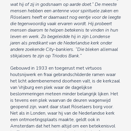
wat hij of zij in godsnaam op aarde doet.” De meeste
mensen hebben een antenne voor spirituele zaken en
Röselaers heeft er daarnaast nog eentje voor de leegte
die tegenwoordig vaak ervaren wordt. Hij probeert
mensen daarom te helpen betekenis te vinden in hun
leven en werk. Zo begeleidde hij in zijn Londense
jaren als predikant van de Nederlandse kerk onder
andere zoekende City-bankiers. “Die bleken allemaal
stikjaloers te zijn op Triodos Bank.”
Gebouwd in 1933 en toegerust met virtuoos
houtsnijwerk en fraai gebrandschilderde ramen waar
het licht adembenemend doorheen valt, is de kerkzaal
van Vrijburg een plek waar de dagelijkse
beslommeringen meteen minder belangrijk lijken. Het
is tevens een plek waarvan de deuren wagenwijd
geopend zijn, want daar staat Röselaers borg voor.
Net als in Londen, waar hij van de Nederlandse kerk
een ontmoetingsplaats maakte, geldt ook in
Amsterdam dat het hem altijd om een betekenisvol