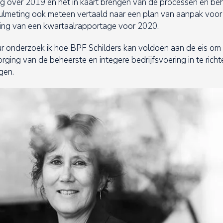
ng over 2019 en het in kaart brengen van de processen en b
e nulmeting ook meteen vertaald naar een plan van aanpak voo
ling van een kwartaalrapportage voor 2020.
r onderzoek ik hoe BPF Schilders kan voldoen aan de eis om 
ing van de beheerste en integere bedrijfsvoering in te richte
gen.