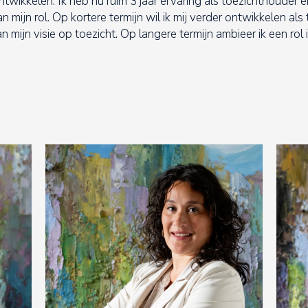
ntwikkelen. Ik heb nu ruim 3 jaar ervaring als toezichthouder
n mijn rol. Op kortere termijn wil ik mij verder ontwikkelen als
 mijn visie op toezicht. Op langere termijn ambieer ik een rol