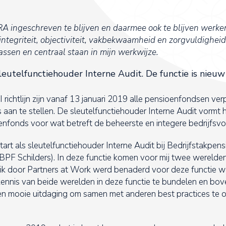
RA ingeschreven te blijven en daarmee ook te blijven werke
tegriteit, objectiviteit, vakbekwaamheid en zorgvuldigheid
passen en centraal staan in mijn werkwijze.
leutelfunctiehouder Interne Audit. De functie is nieuw
richtlijn zijn vanaf 13 januari 2019 alle pensioenfondsen verpl
 aan te stellen. De sleutelfunctiehouder Interne Audit vormt he
fonds voor wat betreft de beheerste en integere bedrijfsvo
rt als sleutelfunctiehouder Interne Audit bij Bedrijfstakpens
BPF Schilders). In deze functie komen voor mij twee werelden 
k door Partners at Work werd benaderd voor deze functie was
kennis van beide werelden in deze functie te bundelen en bov
een mooie uitdaging om samen met anderen best practices te 