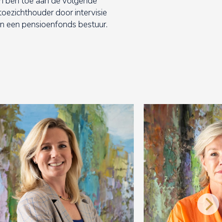
 en ben toe aan de volgende
 toezichthouder door intervisie
 in een pensioenfonds bestuur.